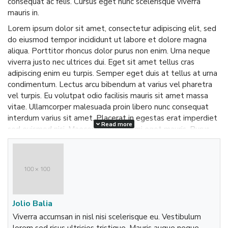
consequat ac felis. Cursus eget nunc scelerisque viverra
mauris in.
Lorem ipsum dolor sit amet, consectetur adipiscing elit, sed
do eiusmod tempor incididunt ut labore et dolore magna
aliqua. Porttitor rhoncus dolor purus non enim. Urna neque
viverra justo nec ultrices dui. Eget sit amet tellus cras
adipiscing enim eu turpis. Semper eget duis at tellus at urna
condimentum. Lectus arcu bibendum at varius vel pharetra
vel turpis. Eu volutpat odio facilisis mauris sit amet massa
vitae. Ullamcorper malesuada proin libero nunc consequat
interdum varius sit amet. Placerat in egestas erat imperdiet
Read more
sed euismod nisi. Maecenas ultricies mi eget mauris. Purus
semper eget duis at.
Lorem ipsum dolor sit amet, consectetur adipiscing elit, sed
do eiusmod tempor incididunt ut labore et dolore magna
aliqua. Porttitor rhoncus dolor purus non enim. Urna neque
viverra justo nec ultrices dui. Eget sit amet tellus cras
adipiscing enim eu turpis. Semper eget duis at tellus at urna
Jolio Balia
condimentum. Lectus arcu bibendum at varius vel pharetra
Viverra accumsan in nisl nisi scelerisque eu. Vestibulum
vel turpis. Eu volutpat odio facilisis mauris sit amet massa