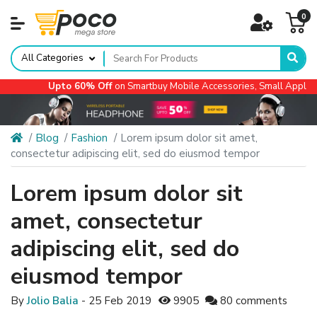
0
All Categories
Upto 60% Off
on Smartbuy Mobile Accessories, Small Appliances
Blog
Fashion
Lorem ipsum dolor sit amet,
consectetur adipiscing elit, sed do eiusmod tempor
Lorem ipsum dolor sit
amet, consectetur
adipiscing elit, sed do
eiusmod tempor
By
Jolio Balia
- 25 Feb 2019
9905
80 comments