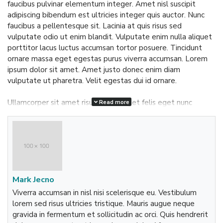
faucibus pulvinar elementum integer. Amet nisl suscipit
adipiscing bibendum est ultricies integer quis auctor. Nunc
faucibus a pellentesque sit. Lacinia at quis risus sed
vulputate odio ut enim blandit. Vulputate enim nulla aliquet
porttitor lacus luctus accumsan tortor posuere. Tincidunt
ornare massa eget egestas purus viverra accumsan. Lorem
ipsum dolor sit amet. Amet justo donec enim diam
vulputate ut pharetra. Velit egestas dui id ornare.
Ullamcorper sit amet risus nullam eget felis eget nunc
Read more
lobortis. Ut aliquam purus sit amet luctus venenatis lectus.
Risus pretium quam vulputate dignissim suspendisse in est
ante in. Sapien nec sagittis aliquam malesuada bibendum
arcu vitae. Tempor nec feugiat nisl pretium fusce id velit ut
tortor. Tellus elementum sagittis vitae et leo duis ut. Arcu
vitae elementum curabitur vitae. Volutpat consequat mauris
nunc congue nisi. Egestas diam in arcu cursus euismod quis.
Mark Jecno
Tortor at risus viverra adipiscing at in. At auctor urna nunc id
Viverra accumsan in nisl nisi scelerisque eu. Vestibulum
cursus metus aliquam. Ullamcorper a lacus vestibulum sed
lorem sed risus ultricies tristique. Mauris augue neque
arcu. Eget gravida cum sociis natoque penatibus et magnis
gravida in fermentum et sollicitudin ac orci. Quis hendrerit
dis parturient. Adipiscing vitae proin sagittis nisl rhoncus