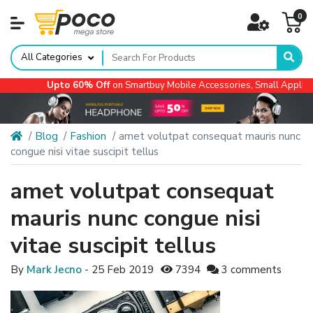
0
All Categories
Upto 60% Off
on Smartbuy Mobile Accessories, Small Appliances, 
Blog
Fashion
amet volutpat consequat mauris nunc
congue nisi vitae suscipit tellus
amet volutpat consequat
mauris nunc congue nisi
vitae suscipit tellus
By
Mark Jecno
- 25 Feb 2019
7394
3 comments