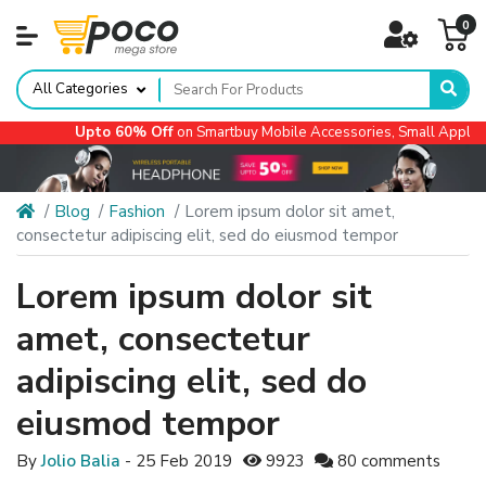
0
All Categories
Upto 60% Off
on Smartbuy Mobile Accessories, Small Appliances
Blog
Fashion
Lorem ipsum dolor sit amet,
consectetur adipiscing elit, sed do eiusmod tempor
Lorem ipsum dolor sit
amet, consectetur
adipiscing elit, sed do
eiusmod tempor
By
Jolio Balia
- 25 Feb 2019
9923
80 comments