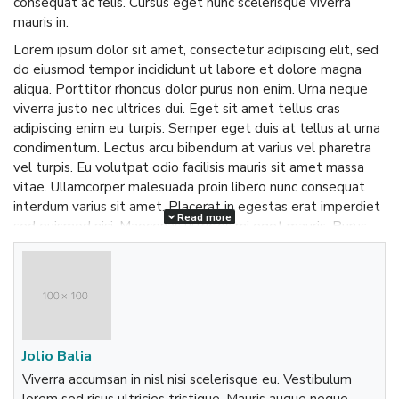
consequat ac felis. Cursus eget nunc scelerisque viverra
mauris in.
Lorem ipsum dolor sit amet, consectetur adipiscing elit, sed
do eiusmod tempor incididunt ut labore et dolore magna
aliqua. Porttitor rhoncus dolor purus non enim. Urna neque
viverra justo nec ultrices dui. Eget sit amet tellus cras
adipiscing enim eu turpis. Semper eget duis at tellus at urna
condimentum. Lectus arcu bibendum at varius vel pharetra
vel turpis. Eu volutpat odio facilisis mauris sit amet massa
vitae. Ullamcorper malesuada proin libero nunc consequat
interdum varius sit amet. Placerat in egestas erat imperdiet
Read more
sed euismod nisi. Maecenas ultricies mi eget mauris. Purus
semper eget duis at.
Lorem ipsum dolor sit amet, consectetur adipiscing elit, sed
do eiusmod tempor incididunt ut labore et dolore magna
aliqua. Porttitor rhoncus dolor purus non enim. Urna neque
viverra justo nec ultrices dui. Eget sit amet tellus cras
adipiscing enim eu turpis. Semper eget duis at tellus at urna
Jolio Balia
condimentum. Lectus arcu bibendum at varius vel pharetra
Viverra accumsan in nisl nisi scelerisque eu. Vestibulum
vel turpis. Eu volutpat odio facilisis mauris sit amet massa