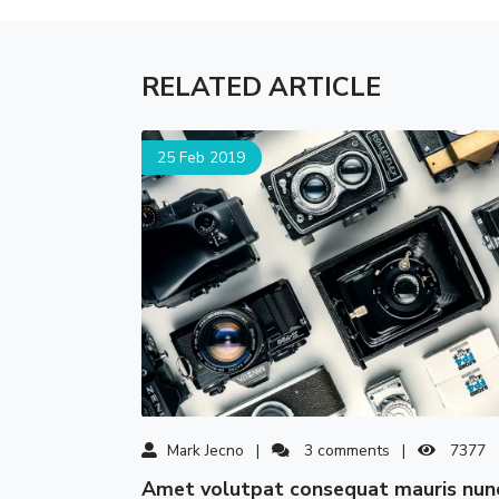
RELATED ARTICLE
25 Feb 2019
Mark Jecno
3
comments
7377
amet volutpat consequat mauris nunc