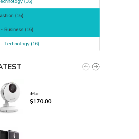
echnology (16)
ashion (16)
 Business (16)
 Technology (16)
ATEST
iMac
$170.00