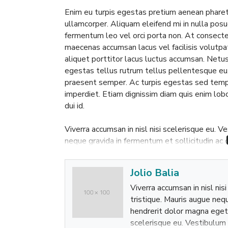
Enim eu turpis egestas pretium aenean pharet
ullamcorper. Aliquam eleifend mi in nulla posue
fermentum leo vel orci porta non. At consecte
maecenas accumsan lacus vel facilisis volutpa
aliquet porttitor lacus luctus accumsan. Net
egestas tellus rutrum tellus pellentesque eu.
praesent semper. Ac turpis egestas sed temp
imperdiet. Etiam dignissim diam quis enim lob
dui id.
Viverra accumsan in nisl nisi scelerisque eu. V
neque gravida in fermentum et sollicitudin ac
dolor. Nunc aliquet bibendum enim facilisis. Ac
velit scelerisque in dictum non consectetur a 
Jolio Balia
nunc consequat interdum. Sit amet consectetur a
Viverra accumsan in nisl nis
ultrices sagittis orci a scelerisque purus semp
tristique. Mauris augue nequ
augue interdum.
hendrerit dolor magna eget 
scelerisque eu. Vestibulum 
Et malesuada fames ac turpis egestas. Pretiu