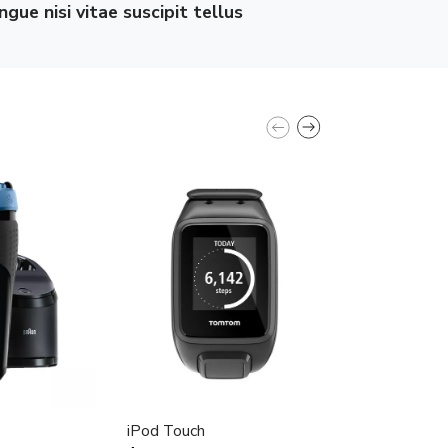
ngue nisi vitae suscipit tellus
congue nisi 
iPod Touch
Samsung Syn