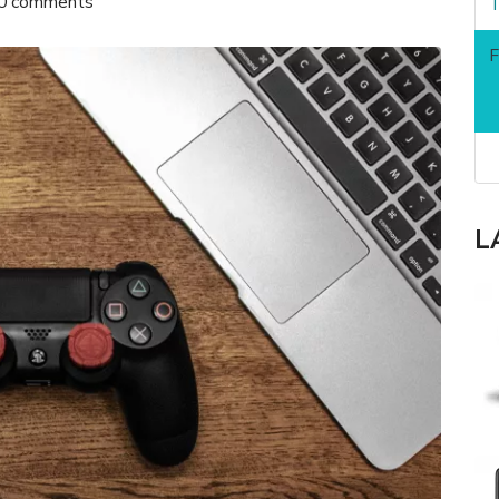
0 comments
T
F
-
-
L