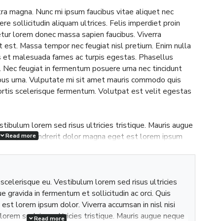
ra magna. Nunc mi ipsum faucibus vitae aliquet nec
re sollicitudin aliquam ultrices. Felis imperdiet proin
tur lorem donec massa sapien faucibus. Viverra
t est. Massa tempor nec feugiat nisl pretium. Enim nulla
us et malesuada fames ac turpis egestas. Phasellus
 Nec feugiat in fermentum posuere urna nec tincidunt
us urna. Vulputate mi sit amet mauris commodo quis
ortis scelerisque fermentum. Volutpat est velit egestas
estibulum lorem sed risus ultricies tristique. Mauris augue
 orci. Quis hendrerit dolor magna eget est lorem ipsum
Read more
 odio tempor orci dapibus ultrices in iaculis nunc sed. Erat
erat. Sapien et ligula ullamcorper malesuada proin libero
dipiscing elit duis tristique sollicitudin nibh. Aliquam
i scelerisque eu. Vestibulum lorem sed risus ultricies
er eget. Mauris in aliquam sem fringilla ut morbi tincidunt
e gravida in fermentum et sollicitudin ac orci. Quis
est lorem ipsum dolor. Viverra accumsan in nisl nisi
lorem sed risus ultricies tristique. Mauris augue neque
m nibh ipsum consequat nisl vel pretium lectus. Molestie
Read more