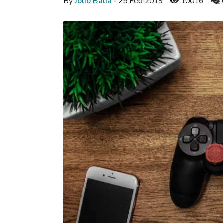
By
Jolio Balia
- 25 Feb 2019
10016