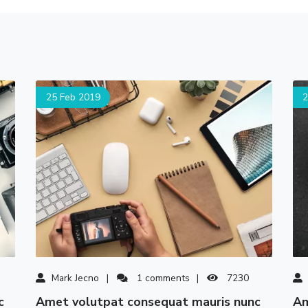
25 Feb 2019
2
Mark Jecno
1
comments
7230
amet volutpat consequat mauris nunc
amet volutpat consequat mauris nunc