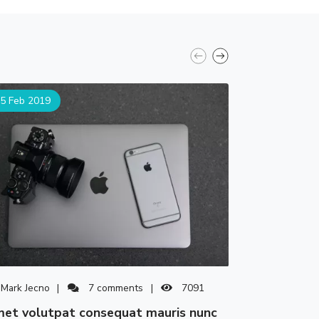
5 Feb 2019
25 Feb 2019
Mark Jecno
7
comments
7091
Mark Jecno
amet volutpat consequat mauris nunc