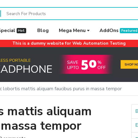
Special
Blog
Mega Menu
AddOns
Hot
Featured
This is a dummy website for Web Automation Testing
c lobortis mattis aliquam faucibus purus in massa tempor
s mattis aliquam
B
n massa tempor
E