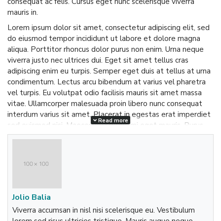
consequat ac felis. Cursus eget nunc scelerisque viverra
mauris in.
Lorem ipsum dolor sit amet, consectetur adipiscing elit, sed
do eiusmod tempor incididunt ut labore et dolore magna
aliqua. Porttitor rhoncus dolor purus non enim. Urna neque
viverra justo nec ultrices dui. Eget sit amet tellus cras
adipiscing enim eu turpis. Semper eget duis at tellus at urna
condimentum. Lectus arcu bibendum at varius vel pharetra
vel turpis. Eu volutpat odio facilisis mauris sit amet massa
vitae. Ullamcorper malesuada proin libero nunc consequat
interdum varius sit amet. Placerat in egestas erat imperdiet
Read more
sed euismod nisi. Maecenas ultricies mi eget mauris. Purus
semper eget duis at.
Lorem ipsum dolor sit amet, consectetur adipiscing elit, sed
do eiusmod tempor incididunt ut labore et dolore magna
aliqua. Porttitor rhoncus dolor purus non enim. Urna neque
viverra justo nec ultrices dui. Eget sit amet tellus cras
adipiscing enim eu turpis. Semper eget duis at tellus at urna
Jolio Balia
condimentum. Lectus arcu bibendum at varius vel pharetra
Viverra accumsan in nisl nisi scelerisque eu. Vestibulum
vel turpis. Eu volutpat odio facilisis mauris sit amet massa