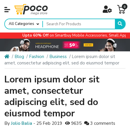
0
All Categories
Upto 60% Off
on Smartbuy Mobile Accessories, Small Applianc
Blog
Fashion
Business
Lorem ipsum dolor sit
amet, consectetur adipiscing elit, sed do eiusmod tempor
Lorem ipsum dolor sit
amet, consectetur
adipiscing elit, sed do
eiusmod tempor
By
Jolio Balia
- 25 Feb 2019
9635
3 comments