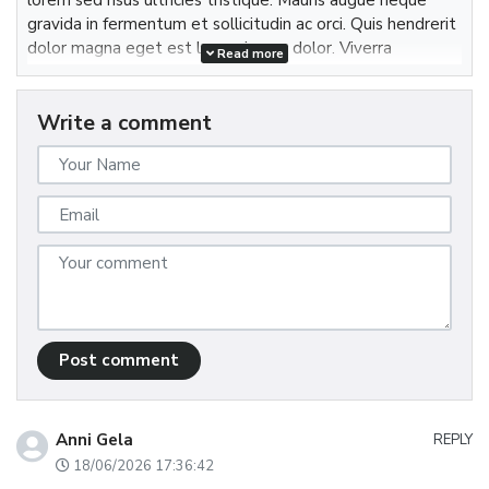
lorem sed risus ultricies tristique. Mauris augue neque
vitae. Ullamcorper malesuada proin libero nunc consequat
gravida in fermentum et sollicitudin ac orci. Quis hendrerit
interdum varius sit amet. Placerat in egestas erat imperdiet
dolor magna eget est lorem ipsum dolor. Viverra
Read more
sed euismod nisi. Maecenas ultricies mi eget mauris. Purus
accumsan in nisl nisi scelerisque eu. Vestibulum lorem sed
semper eget duis at.
risus ultricies tristique. Mauris augue neque gravida in
Write a comment
fermentum et sollicitudin ac orci.
Post comment
Anni Gela
REPLY
18/06/2026 17:36:42