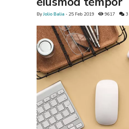
eiusmod tempor
By
Jolio Balia
- 25 Feb 2019
9617
3