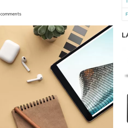
T
 comments
F
L