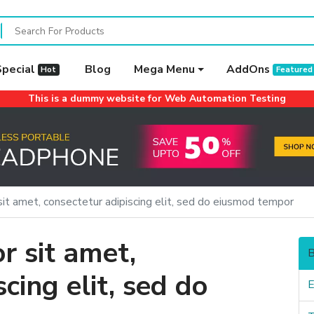
Special
Blog
Mega Menu
AddOns
Hot
Featured
This is a dummy website for Web Automation Testing
it amet, consectetur adipiscing elit, sed do eiusmod tempor
r sit amet,
B
cing elit, sed do
E