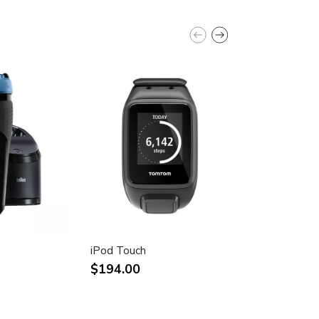
iPod Touch
Samsung Syn
941BW
$194.00
$242.00