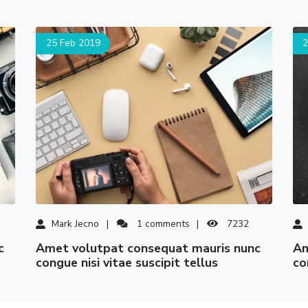
25 Feb 2019
2
Mark Jecno
1
comments
7232
amet volutpat consequat mauris nunc
amet volutpat consequat mauris nunc
congue nisi vitae suscipit tellus
co