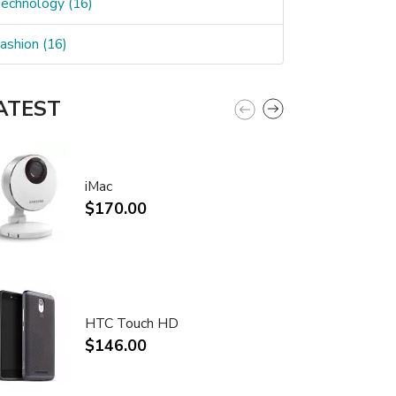
echnology (16)
ashion (16)
ATEST
iMac
$170.00
HTC Touch HD
$146.00