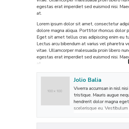
egestas erat imperdiet sed euismod nisi. Maec
at.
Lorem ipsum dolor sit amet, consectetur adipi
dolore magna aliqua. Porttitor rhoncus dolor p
Eget sit amet tellus cras adipiscing enim eu 
Lectus arcu bibendum at varius vel pharetra ve
vitae. Ullamcorper malesuada proin libero nun
egestas erat imperdiet sed euismod nisi. Maec
at.
Jolio Balia
Viverra accumsan in nisl nis
tristique. Mauris augue nequ
hendrerit dolor magna eget 
scelerisque eu. Vestibulum 
gravida in fermentum et solli