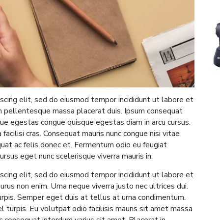
scing elit, sed do eiusmod tempor incididunt ut labore et
in pellentesque massa placerat duis. Ipsum consequat
que egestas congue quisque egestas diam in arcu cursus.
facilisi cras. Consequat mauris nunc congue nisi vitae
quat ac felis donec et. Fermentum odio eu feugiat
ursus eget nunc scelerisque viverra mauris in.
scing elit, sed do eiusmod tempor incididunt ut labore et
urus non enim. Urna neque viverra justo nec ultrices dui.
turpis. Semper eget duis at tellus at urna condimentum.
l turpis. Eu volutpat odio facilisis mauris sit amet massa
c consequat interdum varius sit amet. Placerat in