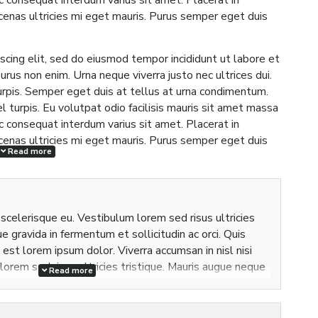
enas ultricies mi eget mauris. Purus semper eget duis
scing elit, sed do eiusmod tempor incididunt ut labore et
urus non enim. Urna neque viverra justo nec ultrices dui.
turpis. Semper eget duis at tellus at urna condimentum.
l turpis. Eu volutpat odio facilisis mauris sit amet massa
c consequat interdum varius sit amet. Placerat in
enas ultricies mi eget mauris. Purus semper eget duis
Read more
i scelerisque eu. Vestibulum lorem sed risus ultricies
e gravida in fermentum et sollicitudin ac orci. Quis
est lorem ipsum dolor. Viverra accumsan in nisl nisi
lorem sed risus ultricies tristique. Mauris augue neque
Read more
citudin ac orci.