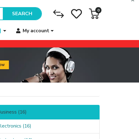
0
SEARCH
My account
usiness (16)
lectronics (16)