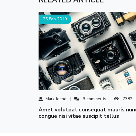
25 Feb 2019
Mark Jecno
3
comments
7382
amet volutpat consequat mauris nunc
congue nisi vitae suscipit tellus