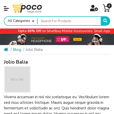
0
All Categories
Upto 60% Off
on Smartbuy Mobile Accessories, Small Appliances, Au
Blog
Jolio Balia
Jolio Balia
Viverra accumsan in nisl nisi scelerisque eu. Vestibulum lorem
sed risus ultricies tristique. Mauris augue neque gravida in
fermentum et sollicitudin ac orci. Quis hendrerit dolor magna
eget est lorem ipsum dolor. Viverra accumsan in nisl nisi